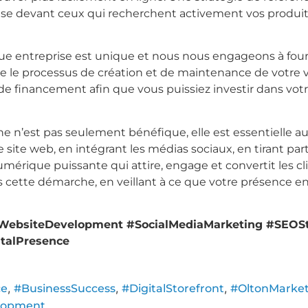
ise devant ceux qui recherchent activement vos produits
 entreprise est unique et nous nous engageons à fourni
dre le processus de création et de maintenance de votre
de financement afin que vous puissiez investir dans vo
e n’est pas seulement bénéfique, elle est essentielle au 
 site web, en intégrant les médias sociaux, en tirant par
mérique puissante qui attire, engage et convertit les cl
ette démarche, en veillant à ce que votre présence en 
 #WebsiteDevelopment #SocialMediaMarketing #SEOS
talPresence
,
,
,
ce
#BusinessSuccess
#DigitalStorefront
#OltonMarket
lopment