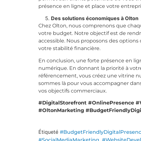
présence en ligne et place votre entrepr
Des solutions économiques à Olton
Chez Olton, nous comprenons que chaque
votre budget. Notre objectif est de ren
accessible. Nous proposons des options 
votre stabilité financière.
En conclusion, une forte présence en lign
numérique. En donnant la priorité à votre
référencement, vous créez une vitrine nu
sommes là pour vous accompagner dans c
vos objectifs commerciaux.
#DigitalStorefront #OnlinePresence
#OltonMarketing #BudgetFriendlyDigi
Total Visitor Views:
8
Étiqueté
#BudgetFriendlyDigitalPresen
,
#SocialMediaMarketing
#WebsiteDeve